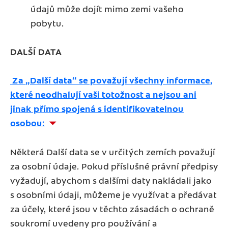
údajů může dojít mimo zemi vašeho
pobytu.
DALŠÍ DATA
Za
„
Další data
“ se považují všechny informace,
které neodhalují vaši totožnost a nejsou ani
jinak přímo spojená s identifikovatelnou
osobou:
Některá Další data se v určitých zemích považují
za osobní údaje. Pokud příslušné právní předpisy
vyžadují, abychom s dalšími daty nakládali jako
s osobními údaji, můžeme je využívat a předávat
za účely, které jsou v těchto zásadách o ochraně
soukromí uvedeny pro používání a