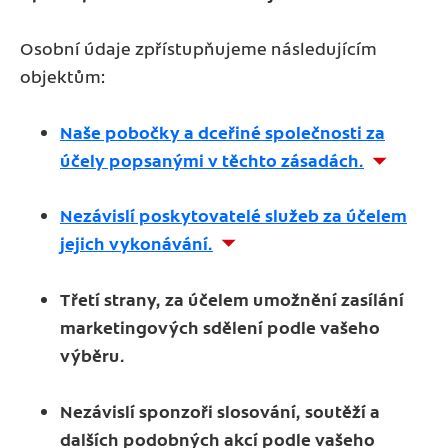
Osobní údaje zpřístupňujeme následujícím
objektům:
Naše pobočky a dceřiné společnosti za
účely popsanými v těchto zásadách.
Nezávislí poskytovatelé služeb za účelem
jejich vykonávání.
Třetí strany, za účelem umožnění zasílání
marketingových sdělení podle vašeho
výběru.
Nezávislí sponzoři slosování, soutěží a
dalších podobných akcí podle vašeho