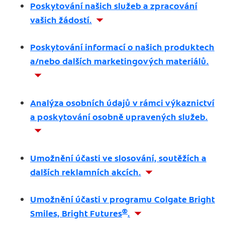
Poskytování našich služeb a zpracování
vašich žádostí.
Poskytování informací o našich produktech
a/nebo dalších marketingových materiálů.
Analýza osobních údajů v rámci výkaznictví
a poskytování osobně upravených služeb.
Umožnění účasti ve slosování, soutěžích a
dalších reklamních akcích.
Umožnění účasti v programu Colgate Bright
®
Smiles, Bright Futures
.