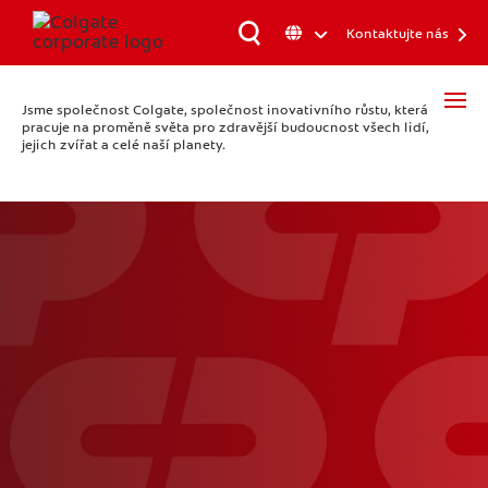
Kontaktujte nás
Jsme společnost Colgate, společnost inovativního růstu, která
pracuje na proměně světa pro zdravější budoucnost všech lidí,
jejich zvířat a celé naší planety.