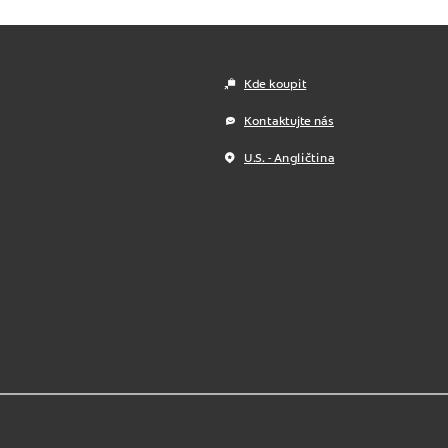
Kde koupit
Kontaktujte nás
U.S. - Angličtina