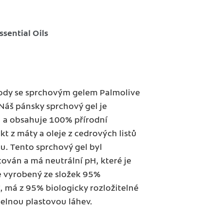
sential Oils
írody se sprchovým gelem Palmolive
Náš pánsky sprchový gel je
u a obsahuje 100% přírodní
akt z máty a oleje z cedrových listů
hu. Tento sprchový gel byl
ován a má neutrální pH, které je
e vyrobený ze složek 95%
 má z 95% biologicky rozložitelné
telnou plastovou láhev.