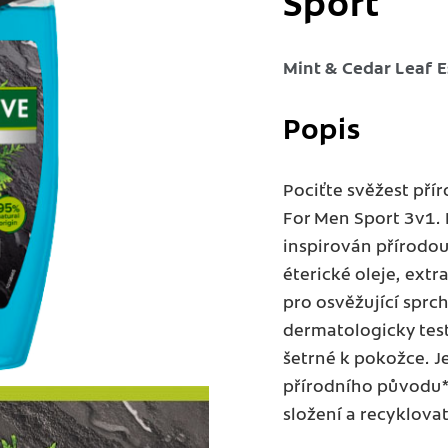
Sport
Mint & Cedar Leaf Es
Popis
Pociťte svěžest př
For Men Sport 3v1. 
inspirován přírodo
éterické oleje, extr
pro osvěžující sprc
dermatologicky test
šetrné k pokožce. J
přírodního původu*,
složení a recyklova