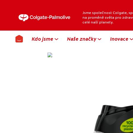
Jsme společnost Colgate, sp
na proměně světa pro zdravěj
celé naší planety.
Kdo jsme
Naše značky
Inovace