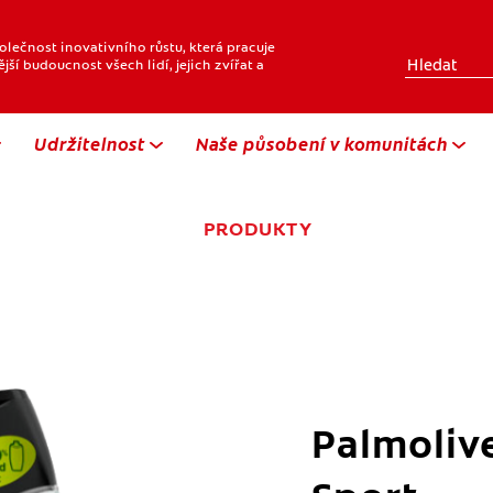
olečnost inovativního růstu, která pracuje
ší budoucnost všech lidí, jejich zvířat a
Udržitelnost
Naše působení v komunitách
PRODUKTY
Palmoliv